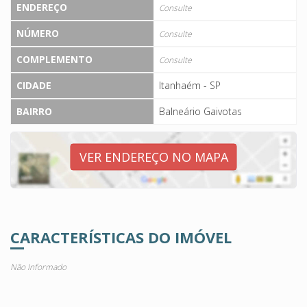
ENDEREÇO
Consulte
NÚMERO
Consulte
COMPLEMENTO
Consulte
CIDADE
Itanhaém - SP
BAIRRO
Balneário Gaivotas
VER ENDEREÇO NO MAPA
CARACTERÍSTICAS DO IMÓVEL
Não Informado