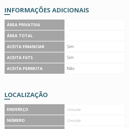
INFORMAÇÕES ADICIONAIS
ÁREA PRIVATIVA
-
ÁREA TOTAL
-
ACEITA FINANCIAR
Sim
ACEITA FGTS
Sim
ACEITA PERMUTA
Não
LOCALIZAÇÃO
ENDEREÇO
Consulte
NÚMERO
Consulte